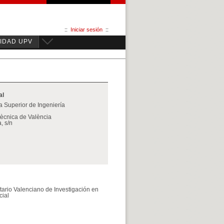
::
Iniciar sesión
::
IDAD UPV
al
 Superior de Ingeniería
itècnica de València
, s/n
sitario Valenciano de Investigación en
cial