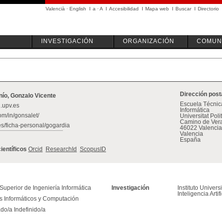
Valencià
·
English
I
a
·
A
I
Accesibilidad
I
Mapa web
I
Buscar
I
Directorio
INVESTIGACIÓN
ORGANIZACIÓN
COMUN
Dirección post
ío, Gonzalo Vicente
Escuela Técnica
.upv.es
Informática
m/in/gonsalet/
Universitat Pol
Camino de Vera
es/ficha-personal/gogardia
46022 Valencia
Valencia
España
científicos
Orcid
ResearchId
ScopusID
Superior de Ingeniería Informática
Investigación
Instituto Univer
Inteligencia Artifi
s Informáticos y Computación
do/a Indefinido/a