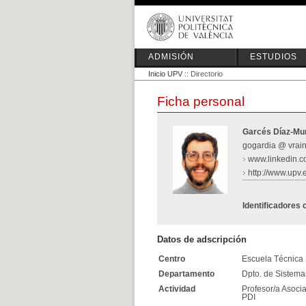
ADMISIÓN
ESTUDIOS
Inicio UPV
:: Directorio
Ficha personal
Garcés Díaz-Mun
gogardia @ vrain
www.linkedin.co
http://www.upv.
Identificadores 
Datos de adscripción
Centro
Escuela Técnica 
Departamento
Dpto. de Sistema
Actividad
Profesor/a Asocia
PDI