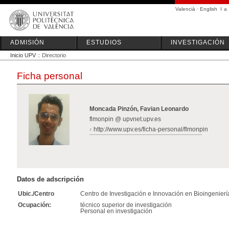
Valencià
·
English
I
a
ADMISIÓN
ESTUDIOS
INVESTIGACIÓN
Inicio UPV
:: Directorio
Ficha personal
Moncada Pinzón, Favian Leonardo
flmonpin @ upvnet.upv.es
http://www.upv.es/ficha-personal/flmonpin
Datos de adscripción
Ubic./Centro
Centro de Investigación e Innovación en Bioingenierí
Ocupación:
técnico superior de investigación
Personal en investigación