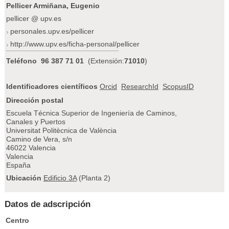
Pellicer Armiñana, Eugenio
pellicer @ upv.es
personales.upv.es/pellicer
http://www.upv.es/ficha-personal/pellicer
Teléfono
96 387 71 01
(Extensión:
71010
)
Identificadores científicos
Orcid
ResearchId
ScopusID
Dirección postal
Escuela Técnica Superior de Ingeniería de Caminos,
Canales y Puertos
Universitat Politècnica de València
Camino de Vera, s/n
46022 Valencia
Valencia
España
Ubicación
Edificio 3A
(Planta 2)
Datos de adscripción
Centro