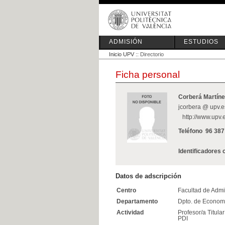
ADMISIÓN
ESTUDIOS
Inicio UPV
:: Directorio
Ficha personal
Corberá Martíne
jcorbera @ upv.e
http://www.upv.
Teléfono
96 387
Identificadores 
Datos de adscripción
Centro
Facultad de Admi
Departamento
Dpto. de Economí
Actividad
Profesor/a Titula
PDI