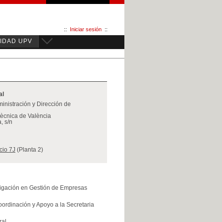
::
Iniciar sesión
::
IDAD UPV
al
inistración y Dirección de
itècnica de València
, s/n
icio 7J
(Planta 2)
tigación en Gestión de Empresas
oordinación y Apoyo a la Secretaria
ral