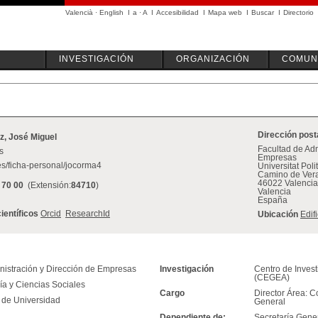
Valencià
·
English
I
a
·
A
I
Accesibilidad
I
Mapa web
I
Buscar
I
Directorio
INVESTIGACIÓN
ORGANIZACIÓN
COMUN
Dirección post
z, José Miguel
Facultad de Adm
s
Empresas
es/ficha-personal/jocorma4
Universitat Pol
Camino de Vera
46022 Valencia
 70 00
(Extensión:
84710
)
Valencia
España
científicos
Orcid
ResearchId
Ubicación
Edif
nistración y Dirección de Empresas
Investigación
Centro de Inves
(CEGEA)
a y Ciencias Sociales
Cargo
Director Área: C
r de Universidad
General
Dependiente de:
Secretaría Gene