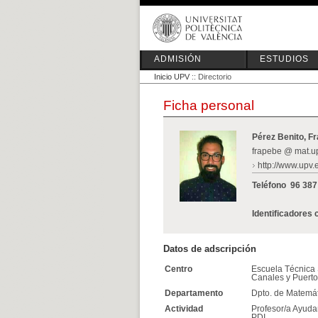
ADMISIÓN
ESTUDIOS
Inicio UPV
:: Directorio
Ficha personal
Pérez Benito, F
frapebe @ mat.u
http://www.upv.
Teléfono
96 387
Identificadores 
Datos de adscripción
Centro
Escuela Técnica 
Canales y Puert
Departamento
Dpto. de Matemát
Actividad
Profesor/a Ayuda
PDI