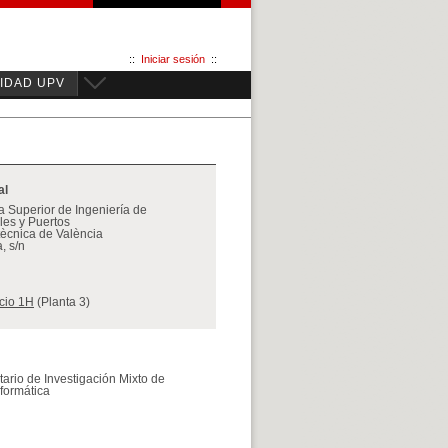
::
Iniciar sesión
::
IDAD UPV
al
 Superior de Ingeniería de
es y Puertos
itècnica de València
, s/n
icio 1H
(Planta 3)
itario de Investigación Mixto de
formática