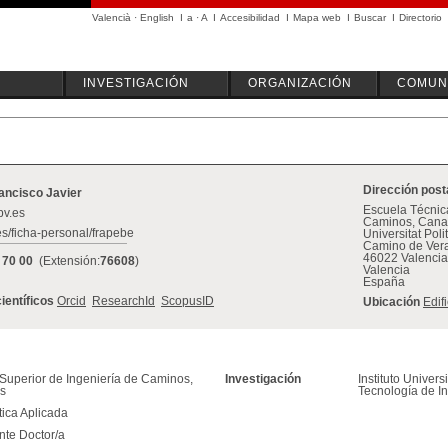
Valencià
·
English
I
a
·
A
I
Accesibilidad
I
Mapa web
I
Buscar
I
Directorio
INVESTIGACIÓN
ORGANIZACIÓN
COMUN
Dirección post
rancisco Javier
Escuela Técnica
pv.es
Caminos, Canal
es/ficha-personal/frapebe
Universitat Pol
Camino de Vera
46022 Valencia
 70 00
(Extensión:
76608
)
Valencia
España
científicos
Orcid
ResearchId
ScopusID
Ubicación
Edif
Superior de Ingeniería de Caminos,
Investigación
Instituto Univers
os
Tecnología de In
ica Aplicada
nte Doctor/a