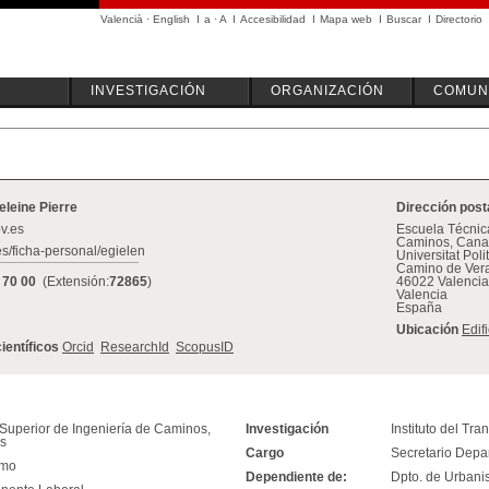
Valencià
·
English
I
a
·
A
I
Accesibilidad
I
Mapa web
I
Buscar
I
Directorio
INVESTIGACIÓN
ORGANIZACIÓN
COMUN
eleine Pierre
Dirección post
v.es
Escuela Técnica
Caminos, Canal
es/ficha-personal/egielen
Universitat Pol
Camino de Vera
 70 00
(Extensión:
72865
)
46022 Valencia
Valencia
España
Ubicación
Edif
científicos
Orcid
ResearchId
ScopusID
Superior de Ingeniería de Caminos,
Investigación
Instituto del Tran
os
Cargo
Secretario Dep
smo
Dependiente de:
Dpto. de Urban