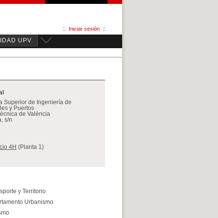
::
Iniciar sesión
::
IDAD UPV
al
 Superior de Ingeniería de
es y Puertos
itècnica de València
, s/n
icio 4H
(Planta 1)
sporte y Territorio
artamento Urbanismo
ismo