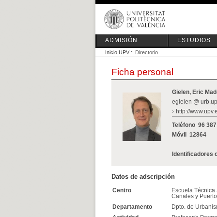
ADMISIÓN
ESTUDIOS
Inicio UPV
:: Directorio
Ficha personal
Gielen, Eric Mad
egielen @ urb.up
http://www.upv.
Teléfono
96 387
Móvil
12864
Identificadores 
Datos de adscripción
Centro
Escuela Técnica 
Canales y Puert
Departamento
Dpto. de Urbani