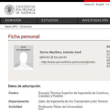
Valencià
·
English
I
a
ADMISIÓN
ESTUDIOS
INVESTIGACIÓN
Inicio UPV
:: Directorio
Ficha personal
Di
Es
Torres Martínez, Antonio José
Un
ajtorres @ tra.upv.es
Ca
46
http://www.upv.es/ficha-personal/ajtorres
Va
Es
Datos de adscripción
Centro
Escuela Técnica Superior de Ingeniería de Caminos,
Canales y Puertos
Departamento
Dpto. de Ingeniería de los Transportes y del Terreno
Actividad
Profesor/a Titular de Universidad
PDI