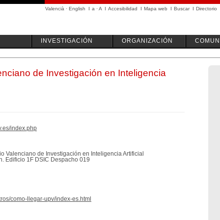
Valencià
·
English
I
a
·
A
I
Accesibilidad
I
Mapa web
I
Buscar
I
Directorio
INVESTIGACIÓN
ORGANIZACIÓN
COMUN
lenciano de Investigación en Inteligencia
v.es/index.php
rio Valenciano de Investigación en Inteligencia Artificial
n. Edificio 1F DSIC Despacho 019
tros/como-llegar-upv/index-es.html