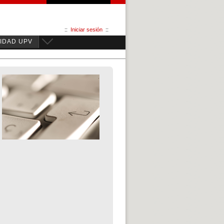
::
Iniciar sesión
::
IDAD UPV