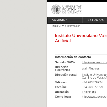
ADMISIÓN
ESTUDIOS
Inicio UPV
:: Información
Instituto Universitario Va
Artificial
Información de contacto
Servidor WWW
http://www.vrain.up
Dirección
vrain@upv.es
electrónica
Dirección postal
Instituto Universita
Camino de Vera, s/
Teléfono
+34 963879724
Facsímil
+34 963877559
Ubicación
Edificio 0B
Cómo llegar
http://www.upv.es/o