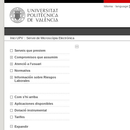
Idioma · language
Inici UPV
::
Servei de Microscòpia Electrònica
Serveis que prestem
Compromisos que assumim
Atenció a l'usuari
Normativa
Información sobre Riesgos
Laborales
Com s'hi arriba
Aplicaciones disponibles
Dotació instrumental
Tarifes
Expandir