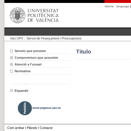
Idioma · language
Inici UPV
::
Servei de Finançament i Pressupostos
Titulo
Serveis que prestem
Compromisos que assumim
Atenció a l'usuari
Normativa
Expandir
Com arribar
I
Plànols
I
Contacte