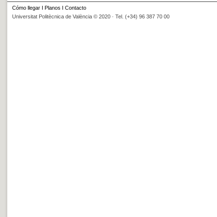
Cómo llegar
I
Planos
I
Contacto
Universitat Politècnica de València © 2020 · Tel. (+34) 96 387 70 00