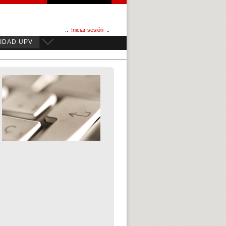
::
Iniciar sesión
::
IDAD UPV