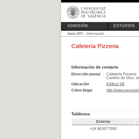
ADMISIÓN
ESTUDIOS
Inicio UPV
:: Información
Cafetería Pizzeria
Información de contacto
Dirección postal
Cafetería Pizzeria
Camino de Vera, s/
Ubicación
Edificio 5B
Cómo llegar
http://www.upv.es/o
Teléfonos
Externo
+34 963877000