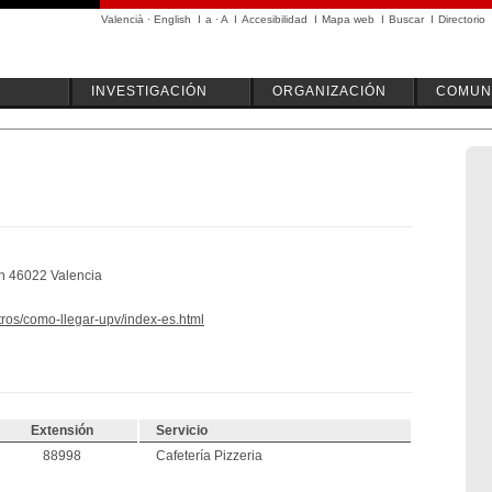
Valencià
·
English
I
a
·
A
I
Accesibilidad
I
Mapa web
I
Buscar
I
Directorio
INVESTIGACIÓN
ORGANIZACIÓN
COMUN
n 46022 Valencia
tros/como-llegar-upv/index-es.html
Extensión
Servicio
88998
Cafetería Pizzeria