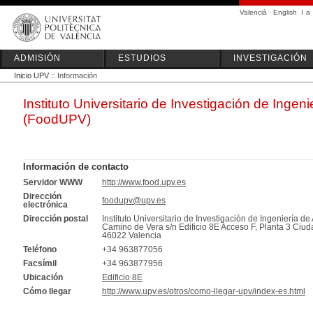
Valencià
·
English
I
a
ADMISIÓN
ESTUDIOS
INVESTIGACIÓN
Inicio UPV
:: Información
Instituto Universitario de Investigación de Ingen
(FoodUPV)
Información de contacto
Servidor WWW
http://www.food.upv.es
Dirección
foodupv@upv.es
electrónica
Dirección postal
Instituto Universitario de Investigación de Ingeniería 
Camino de Vera s/n Edificio 8E Acceso F, Planta 3 Ciud
46022 Valencia
Teléfono
+34 963877056
Facsímil
+34 963877956
Ubicación
Edificio 8E
Cómo llegar
http://www.upv.es/otros/como-llegar-upv/index-es.html