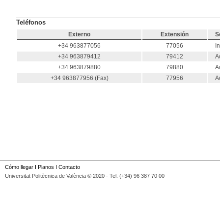
Teléfonos
Externo
Extensión
S
+34 963877056
77056
I
+34 963879412
79412
A
+34 963879880
79880
A
+34 963877956 (Fax)
77956
A
Cómo llegar
I
Planos
I
Contacto
Universitat Politècnica de València © 2020 · Tel. (+34) 96 387 70 00