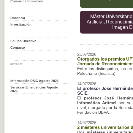
Cursos de formación
Máster Universitario
Docencia
Artificial, Reconocim
Investigación
Imagen Di
Equipo Directivo
Contacto
23/07/2026
Otorgados los premios UPV 
Jornada de Reconocimient
Intranet
Entre los distinguidos, los pr
Pelechano (finalista).
Información DSIC Agosto 2026
14/07/2026
Servicios Emergencias Agosto
El profesor Jose Hernández
2026
SCIE
El
profesor
José Hernánd
Informática Aritmel
por su t
nivel, otorgado por la Socied
Fundación BBVA.
14/07/2026
2 másteres universitarios 
Dos
másteres universitari