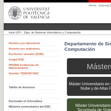
Idioma · language
Inicio UPV
::
Dpto. de Sistemas Informáticos y Computación
Departamento de Sis
Horarios por laboratorio
Computación
Horarios por asignatura
Escritorios virtuales (EVIR)
Gregal DSIC
Máster
PRISMA Incidencias de
Mantenimiento
Servidor TENSOR DSIC
Máster Universitario en
Tablón de Anuncios
Nube y de Altas 
Doctorado en Informática
Máster Universitario
Másteres universitarios del DSIC
Tecnología de Sis