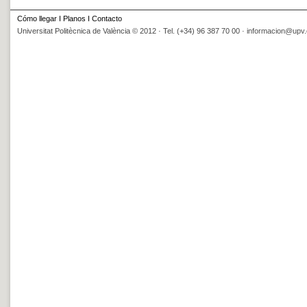
Cómo llegar
I
Planos
I
Contacto
Universitat Politècnica de València © 2012 · Tel. (+34) 96 387 70 00 ·
informacion@upv.