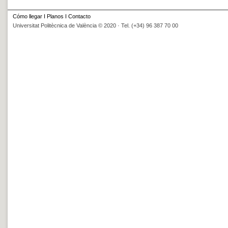
Cómo llegar
I
Planos
I
Contacto
Universitat Politècnica de València © 2020 · Tel. (+34) 96 387 70 00