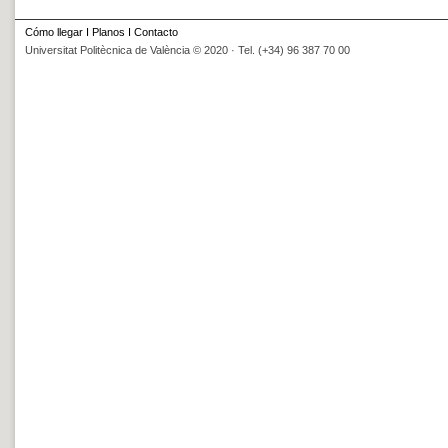
Cómo llegar
I
Planos
I
Contacto
Universitat Politècnica de València © 2020 · Tel. (+34) 96 387 70 00