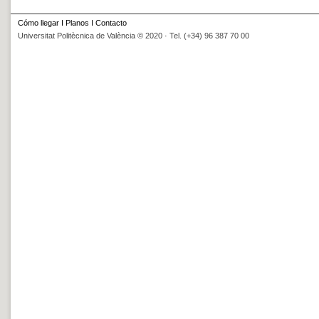
Cómo llegar
I
Planos
I
Contacto
Universitat Politècnica de València © 2020 · Tel. (+34) 96 387 70 00