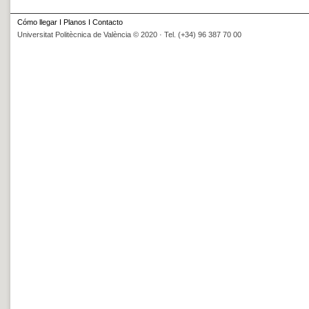
Cómo llegar
I
Planos
I
Contacto
Universitat Politècnica de València © 2020 · Tel. (+34) 96 387 70 00