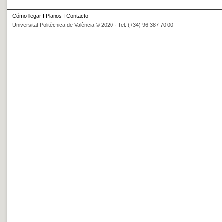
Cómo llegar
I
Planos
I
Contacto
Universitat Politècnica de València © 2020 · Tel. (+34) 96 387 70 00