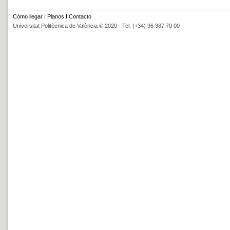
Cómo llegar
I
Planos
I
Contacto
Universitat Politècnica de València © 2020 · Tel. (+34) 96 387 70 00