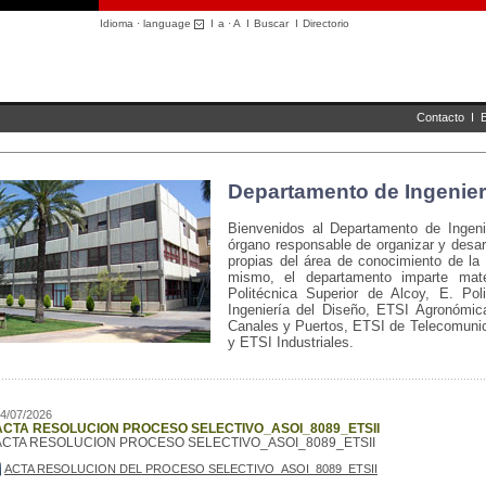
Idioma · language
I
a
·
A
I
Buscar
I
Directorio
Contacto
I
Departamento de Ingenier
Bienvenidos al Departamento de Ingeni
órgano responsable de organizar y desarr
propias del área de conocimiento de la 
mismo, el departamento imparte mate
Politécnica Superior de Alcoy, E. Po
Ingeniería del Diseño, ETSI Agronómic
Canales y Puertos, ETSI de Telecomunic
y ETSI Industriales.
4/07/2026
ACTA RESOLUCION PROCESO SELECTIVO_ASOI_8089_ETSII
ACTA RESOLUCION PROCESO SELECTIVO_ASOI_8089_ETSII
ACTA RESOLUCION DEL PROCESO SELECTIVO_ASOI_8089_ETSII