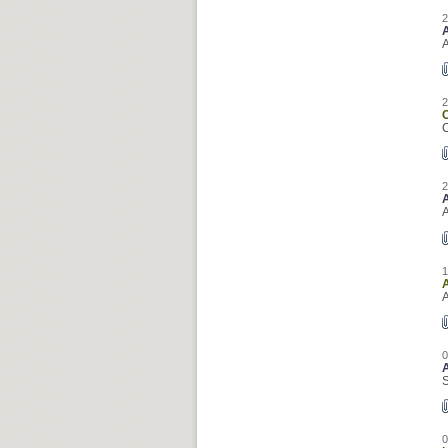
2
2
2
1
0
S
0