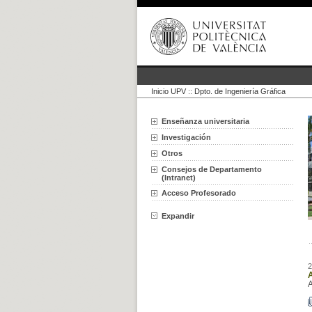
Inicio UPV
::
Dpto. de Ingeniería Gráfica
Enseñanza universitaria
Investigación
Otros
Consejos de Departamento
(Intranet)
Acceso Profesorado
Expandir
2