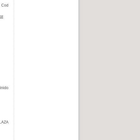
 Cod
II
inido
LAZA