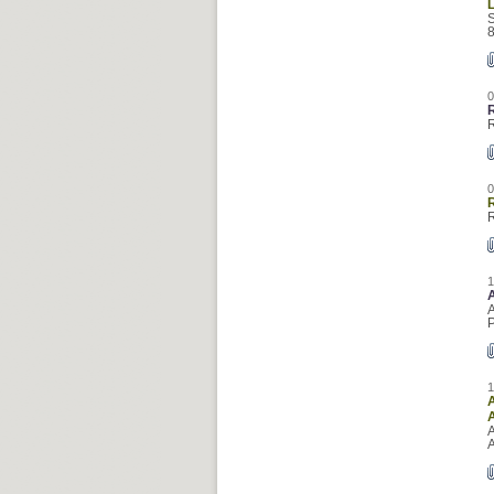
0
0
1
A
P
1