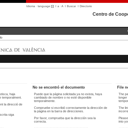
Idioma · language
I
a
·
A
I
Buscar
I
Directorio
Centro de Coope
lo