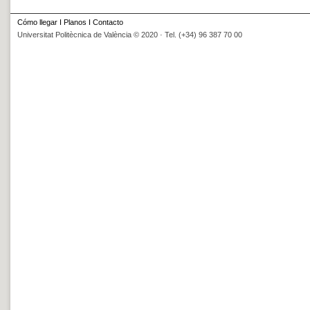
Cómo llegar
I
Planos
I
Contacto
Universitat Politècnica de València © 2020 · Tel. (+34) 96 387 70 00