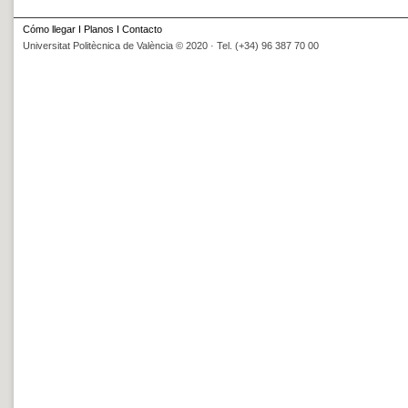
Cómo llegar
I
Planos
I
Contacto
Universitat Politècnica de València © 2020 · Tel. (+34) 96 387 70 00