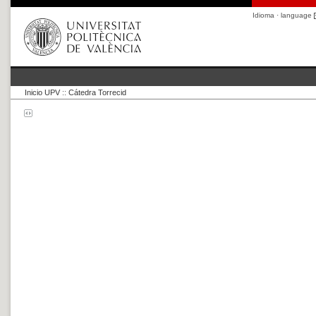
Idioma · language
Inicio UPV
::
Cátedra Torrecid