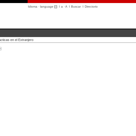
Idioma · language
I
a
·
A
I
Buscar
I
Directorio
cticas en el Extranjero