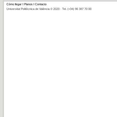
Cómo llegar
I
Planos
I
Contacto
Universitat Politècnica de València © 2020 · Tel. (+34) 96 387 70 00