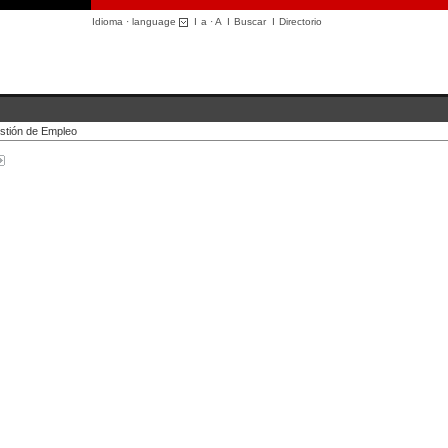
Idioma · language
I
a
·
A
I
Buscar
I
Directorio
stión de Empleo