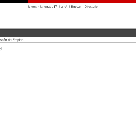
Idioma · language
I
a
·
A
I
Buscar
I
Directorio
stión de Empleo