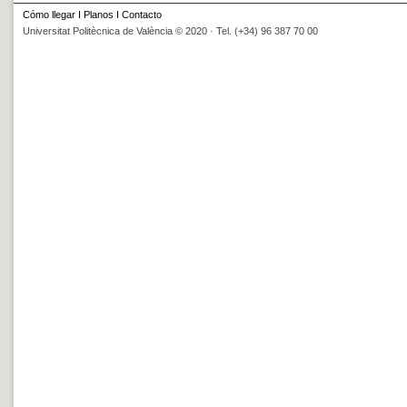
Cómo llegar
I
Planos
I
Contacto
Universitat Politècnica de València © 2020 · Tel. (+34) 96 387 70 00