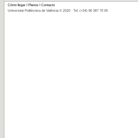
Cómo llegar
I
Planos
I
Contacto
Universitat Politècnica de València © 2020 · Tel. (+34) 96 387 70 00