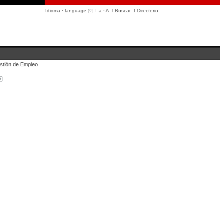
Idioma · language
I
a
·
A
I
Buscar
I
Directorio
stión de Empleo