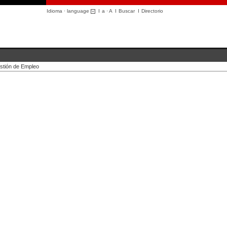
Idioma · language
I
a
·
A
I
Buscar
I
Directorio
stión de Empleo