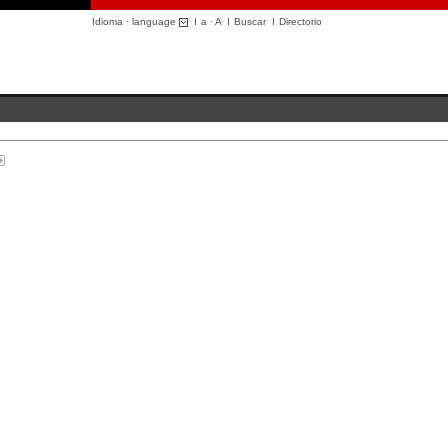
Idioma · language
I
a
·
A
I
Buscar
I
Directorio