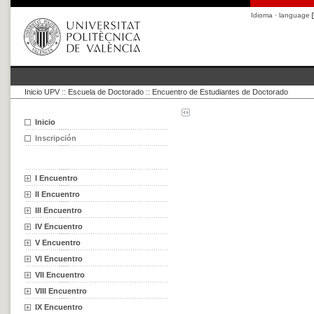
Idioma · language
Inicio UPV
::
Escuela de Doctorado
::
Encuentro de Estudiantes de Doctorado
Inicio
Inscripción
I Encuentro
II Encuentro
III Encuentro
IV Encuentro
V Encuentro
VI Encuentro
VII Encuentro
VIII Encuentro
IX Encuentro